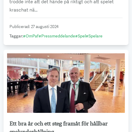
trodde inte att det hände på riktigt och att spelet
kraschat nä...
Publicerad
:
27 augusti 2024
Taggar
:
#
OmPaf
#
Pressmeddelande
#
Spel
#
Spelare
Ett bra år och ett steg framåt för hållbar
Läs mer