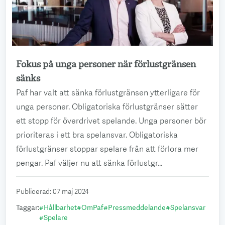
Fokus på unga personer när förlustgränsen
Läs mer
sänks
Paf har valt att sänka förlustgränsen ytterligare för
unga personer. Obligatoriska förlustgränser sätter
ett stopp för överdrivet spelande. Unga personer bör
prioriteras i ett bra spelansvar. Obligatoriska
förlustgränser stoppar spelare från att förlora mer
pengar. Paf väljer nu att sänka förlustgr...
Publicerad
:
07 maj 2024
Taggar
:
#
Hållbarhet
#
OmPaf
#
Pressmeddelande
#
Spelansvar
#
Spelare