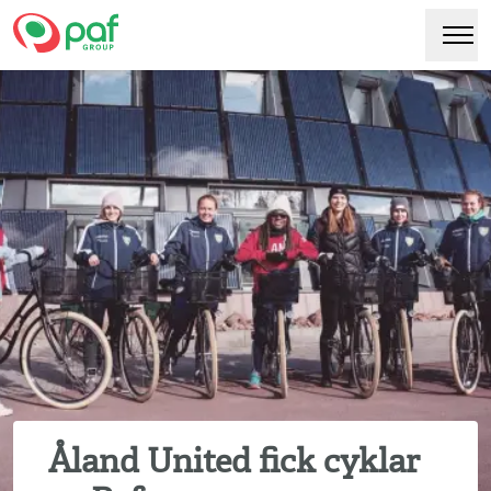
Paf
Hoppa
Växl
till
huvudinnehåll
Åland United fick cyklar