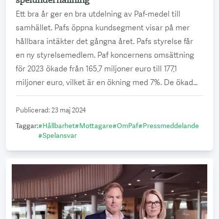
spelunderhållning
Ett bra år ger en bra utdelning av Paf-medel till
samhället. Pafs öppna kundsegment visar på mer
hållbara intäkter det gångna året. Pafs styrelse får
en ny styrelsemedlem. Paf koncernens omsättning
för 2023 ökade från 165,7 miljoner euro till 177,1
miljoner euro, vilket är en ökning med 7%. De ökad...
Publicerad
:
23 maj 2024
Taggar
:
#
Hållbarhet
#
Mottagare
#
OmPaf
#
Pressmeddelande
#
Spelansvar