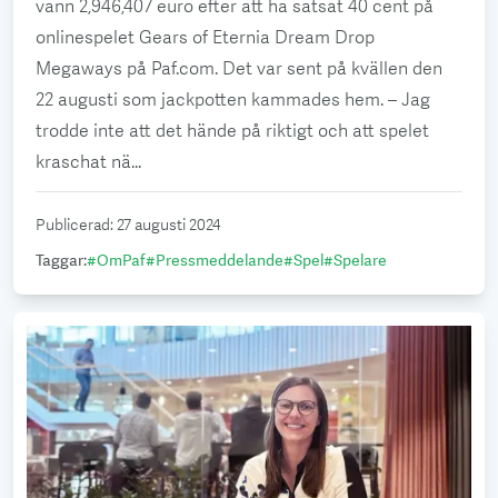
vann 2,946,407 euro efter att ha satsat 40 cent på
onlinespelet Gears of Eternia Dream Drop
Megaways på Paf.com. Det var sent på kvällen den
22 augusti som jackpotten kammades hem. – Jag
trodde inte att det hände på riktigt och att spelet
kraschat nä...
Publicerad
:
27 augusti 2024
Taggar
:
#
OmPaf
#
Pressmeddelande
#
Spel
#
Spelare