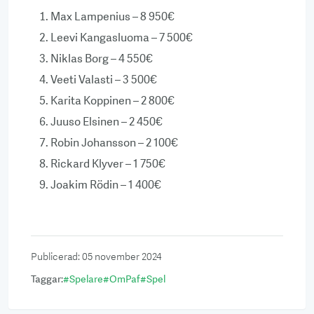
Max Lampenius – 8 950€
Leevi Kangasluoma – 7 500€
Niklas Borg – 4 550€
Veeti Valasti – 3 500€
Karita Koppinen – 2 800€
Juuso Elsinen – 2 450€
Robin Johansson – 2 100€
Rickard Klyver – 1 750€
Joakim Rödin – 1 400€
Publicerad
:
05 november 2024
Taggar
:
#
Spelare
#
OmPaf
#
Spel