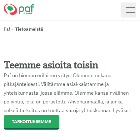
Paf
Hoppa
Växl
till
Paf
Tietoa meistä
huvudinnehåll
Teemme asioita toisin
Paf on hieman erilainen yritys. Olemme mukana
pitkäjänteisesti. Välitämme asiakkaistamme ja
yhteiskunnasta, jossa elämme. Olemme kansainvälinen
peliyhtiö, joka on perustettu Ahvenanmaalla, ja jonka
selkeä tarkoitus on tuottaa varoja yhteiskunnan hyväksi.
TARKOITUKSEMME