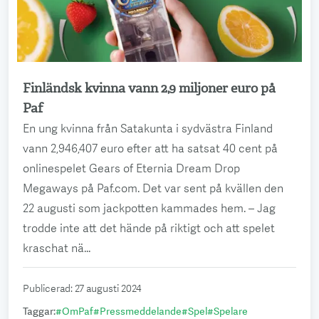
Finländsk kvinna vann 2,9 miljoner euro på
Läs mer
Paf
En ung kvinna från Satakunta i sydvästra Finland
vann 2,946,407 euro efter att ha satsat 40 cent på
onlinespelet Gears of Eternia Dream Drop
Megaways på Paf.com. Det var sent på kvällen den
22 augusti som jackpotten kammades hem. – Jag
trodde inte att det hände på riktigt och att spelet
kraschat nä...
Publicerad
:
27 augusti 2024
Taggar
:
#
OmPaf
#
Pressmeddelande
#
Spel
#
Spelare