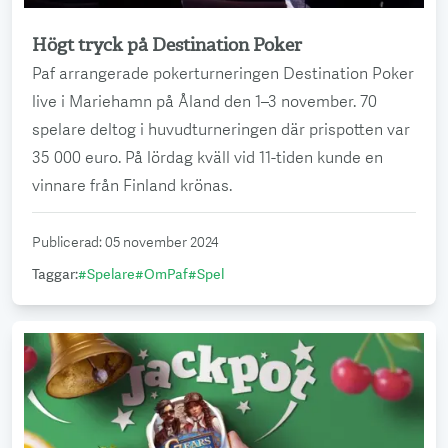
Högt tryck på Destination Poker
Läs mer
Paf arrangerade pokerturneringen Destination Poker
live i Mariehamn på Åland den 1–3 november. 70
spelare deltog i huvudturneringen där prispotten var
35 000 euro. På lördag kväll vid 11-tiden kunde en
vinnare från Finland krönas.
Publicerad
:
05 november 2024
Taggar
:
#
Spelare
#
OmPaf
#
Spel