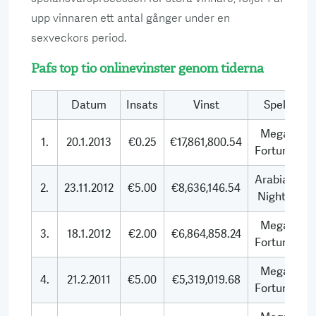
upp vinnaren ett antal gånger under en
sexveckors period.
Pafs top tio onlinevinster genom tiderna
Datum
Insats
Vinst
Spel
Mega
1.
20.1.2013
€0.25
€17,861,800.54
Fortune
Arabian
2.
23.11.2012
€5.00
€8,636,146.54
Nights
Mega
3.
18.1.2012
€2.00
€6,864,858.24
Fortune
Mega
4.
21.2.2011
€5.00
€5,319,019.68
Fortune