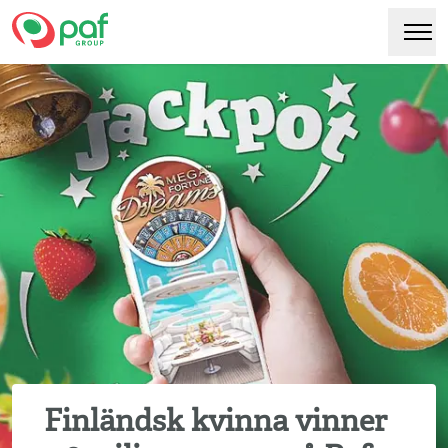
Paf
Hoppa
Växl
till
huvudinnehåll
Finländsk kvinna vinner