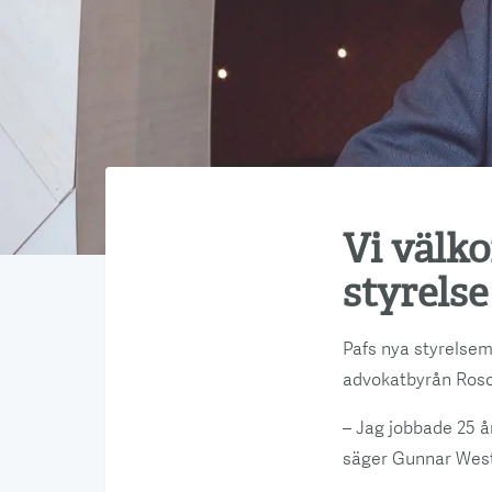
Vi välk
styrelse
Pafs nya styrelse
advokatbyrån Rosc
– Jag jobbade 25 å
säger Gunnar West