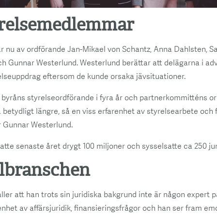
yrelsemedlemmar
år nu av ordförande Jan-Mikael von Schantz, Anna Dahlsten, S
och Gunnar Westerlund. Westerlund berättar att delägarna i ad
lseuppdrag eftersom de kunde orsaka jävsituationer.
t byråns styrelseordförande i fyra år och partnerkommitténs or
betydligt längre, så en viss erfarenhet av styrelsearbete och
r Gunnar Westerlund.
te senaste året drygt 100 miljoner och sysselsatte ca 250 jur
elbranschen
ler att han trots sin juridiska bakgrund inte är någon expert p
enhet av affärsjuridik, finansieringsfrågor och han ser fram em