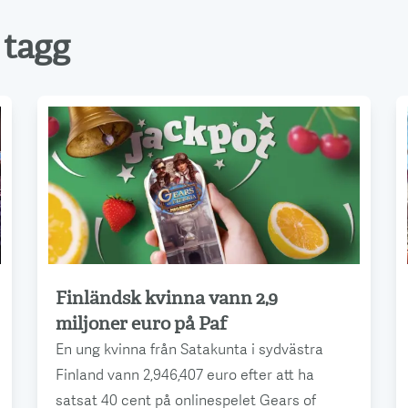
tagg
Finländsk kvinna vann 2,9
Läs mer
miljoner euro på Paf
En ung kvinna från Satakunta i sydvästra
Finland vann 2,946,407 euro efter att ha
satsat 40 cent på onlinespelet Gears of