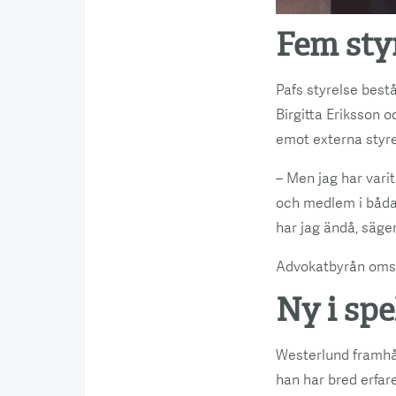
Fem st
Pafs styrelse best
Birgitta Eriksson 
emot externa styre
– Men jag har vari
och medlem i båda 
har jag ändå, säge
Advokatbyrån omsat
Ny i sp
Westerlund framhål
han har bred erfar