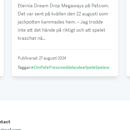
Eternia Dream Drop Megaways på Paf.com.
Det var sent på kvällen den 22 augusti som
jackpotten kammades hem. – Jag trodde
inte att det hände på riktigt och att spelet
kraschat nä...
Publicerad
:
27 augusti 2024
Taggar
:
#
OmPaf
#
Pressmeddelande
#
Spel
#
Spelare
ntact
o@paf.com