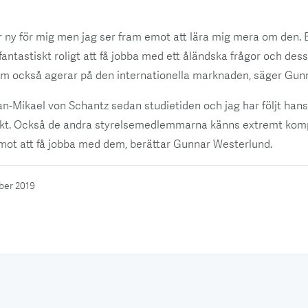
 ny för mig men jag ser fram emot att lära mig mera om den. Ef
fantastiskt roligt att få jobba med ett åländska frågor och dess
om också agerar på den internationella marknaden, säger Gun
an-Mikael von Schantz sedan studietiden och jag har följt han
ekt. Också de andra styrelsemedlemmarna känns extremt kom
mot att få jobba med dem, berättar Gunnar Westerlund.
ber 2019