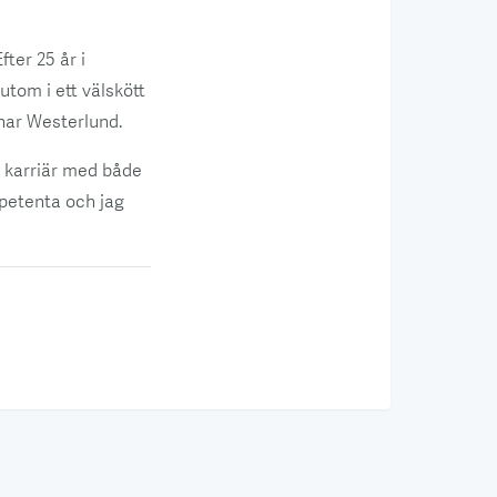
ter 25 år i
utom i ett välskött
nar Westerlund.
s karriär med både
petenta och jag