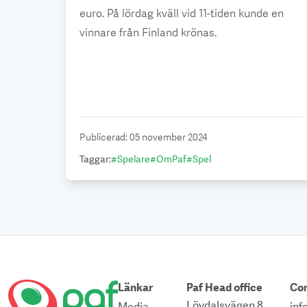
euro. På lördag kväll vid 11-tiden kunde en
vinnare från Finland krönas.
Publicerad
:
05 november 2024
Taggar
:
#
Spelare
#
OmPaf
#
Spel
Länkar
Paf Head office
Co
Lövdalsvägen 8
Media
inf