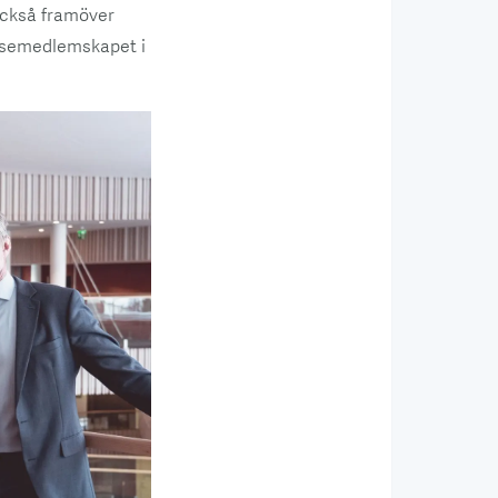
 också framöver
elsemedlemskapet i