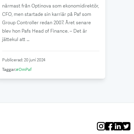
närmast från Optinova som ekonomidirektör,
CFO, men startade sin karriär på Paf som
Group Controller redan 2007. Året senare
blev hon Pafs Head of Finance. – Det är
jättekul att ...
Publicerad
:
20 juni 2024
Taggar
:
#
OmPaf
Instagram
Facebook
Linkedin
Twitt