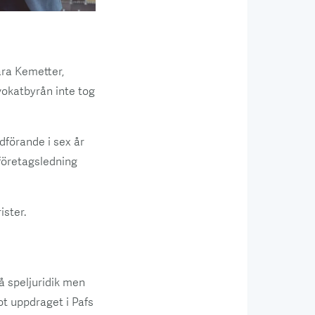
ara Kemetter,
vokatbyrån inte tog
dförande i sex år
 företagsledning
ister.
å speljuridik men
ot uppdraget i Pafs