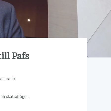
ll Pafs
baserade
ch skattefrågor,