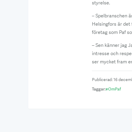
styrelse.
– Spelbranschen är
Helsingfors är det 
företag som Paf s
– Sen känner jag J
intresse och resp
ser mycket fram e
Publicerad
:
16 decem
Taggar
:
#
OmPaf