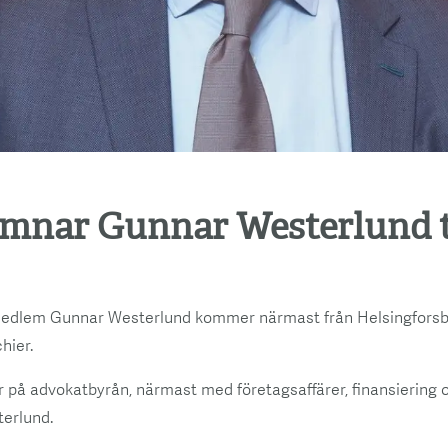
omnar Gunnar Westerlund ti
medlem Gunnar Westerlund kommer närmast från Helsingfors
hier.
r på advokatbyrån, närmast med företagsaffärer, finansiering o
erlund.