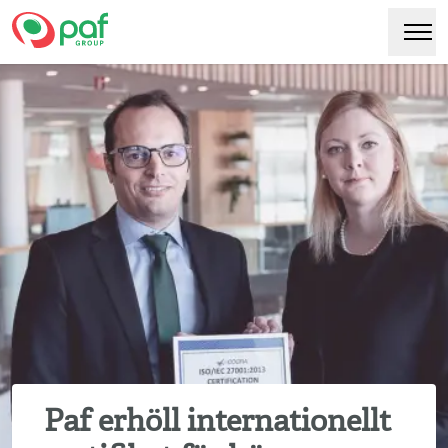
Paf
Hoppa
Växl
till
huvudinnehåll
Paf erhöll internationellt