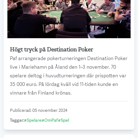
Högt tryck på Destination Poker
Läs mer
Paf arrangerade pokerturneringen Destination Poker
live i Mariehamn på Åland den 1–3 november. 70
spelare deltog i huvudturneringen där prispotten var
35 000 euro. På lördag kväll vid 11-tiden kunde en
vinnare från Finland krönas.
Publicerad
:
05 november 2024
Taggar
:
#
Spelare
#
OmPaf
#
Spel