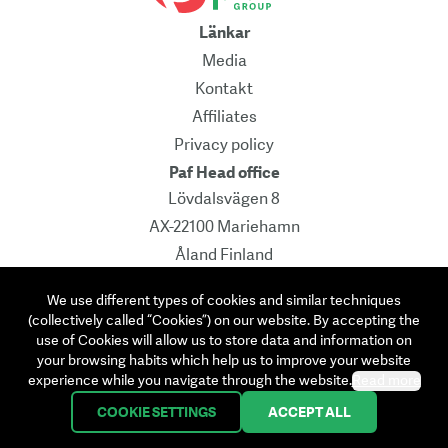
Länkar
Media
Kontakt
Affiliates
Privacy policy
Paf Head office
Lövdalsvägen 8
AX-22100 Mariehamn
Åland Finland
Pb 241
We use different types of cookies and similar techniques
Contact
(collectively called “Cookies”) on our website. By accepting the
info@paf.com
use of Cookies will allow us to store data and information on
your browsing habits which help us to improve your website
Instagram
Facebook
Linkedin
Twitter
experience while you navigate through the website.
Read more
COOKIE SETTINGS
ACCEPT ALL
©
2026
Ålands Penningautomatförening