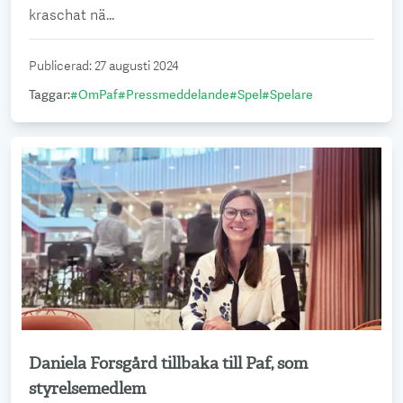
kraschat nä...
Publicerad
:
27 augusti 2024
Taggar
:
#
OmPaf
#
Pressmeddelande
#
Spel
#
Spelare
Daniela Forsgård tillbaka till Paf, som
Läs mer
styrelsemedlem