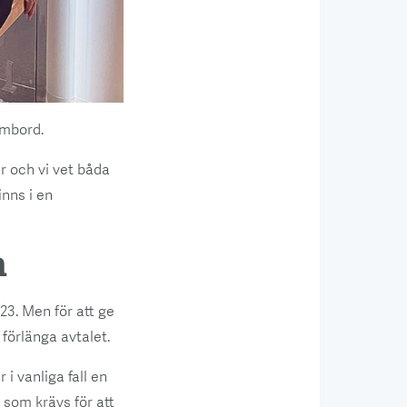
ombord.
r och vi vet båda
nns i en
n
23. Men för att ge
förlänga avtalet.
i vanliga fall en
 som krävs för att