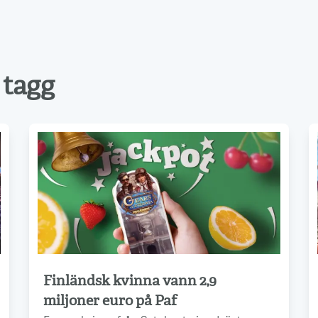
tagg
Finländsk kvinna vann 2,9
Läs mer
miljoner euro på Paf