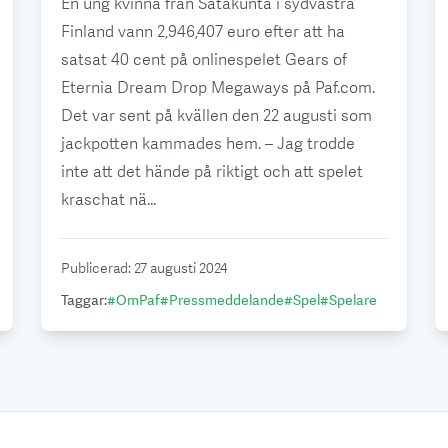
En ung kvinna från Satakunta i sydvästra
Finland vann 2,946,407 euro efter att ha
satsat 40 cent på onlinespelet Gears of
Eternia Dream Drop Megaways på Paf.com.
Det var sent på kvällen den 22 augusti som
jackpotten kammades hem. – Jag trodde
inte att det hände på riktigt och att spelet
kraschat nä...
Publicerad
:
27 augusti 2024
Taggar
:
#
OmPaf
#
Pressmeddelande
#
Spel
#
Spelare