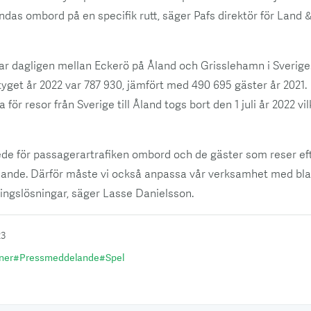
das ombord på en specifik rutt, säger Pafs direktör för Land 
ar dagligen mellan Eckerö på Åland och Grisslehamn i Sverige
yget år 2022 var 787 930, jämfört med 490 695 gäster år 2021.
 för resor från Sverige till Åland togs bort den 1 juli år 2022 vi
 skede för passagerartrafiken ombord och de gäster som reser e
resande. Därför måste vi också anpassa vår verksamhet med b
ingslösningar, säger Lasse Danielsson.
23
ner
#
Pressmeddelande
#
Spel