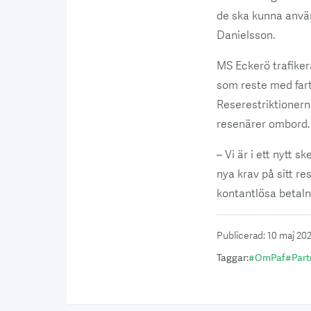
de ska kunna använ
Danielsson.
MS Eckerö trafiker
som reste med fart
Reserestriktionerna
resenärer ombord.
– Vi är i ett nytt
nya krav på sitt 
kontantlösa betaln
Publicerad
:
10 maj 20
Taggar
:
#
OmPaf
#
Part