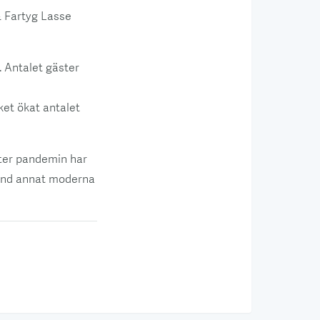
& Fartyg Lasse
. Antalet gäster
lket ökat antalet
fter pandemin har
land annat moderna