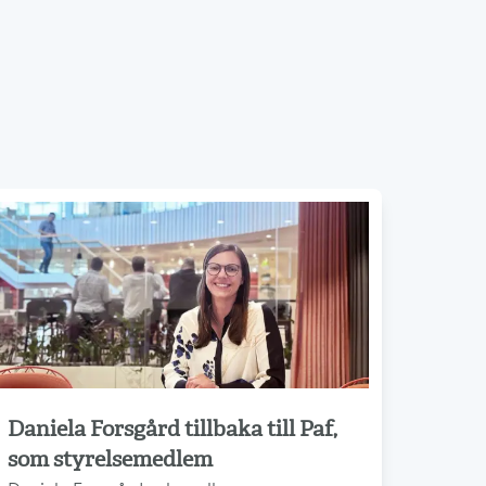
Daniela Forsgård tillbaka till Paf,
Läs mer
som styrelsemedlem