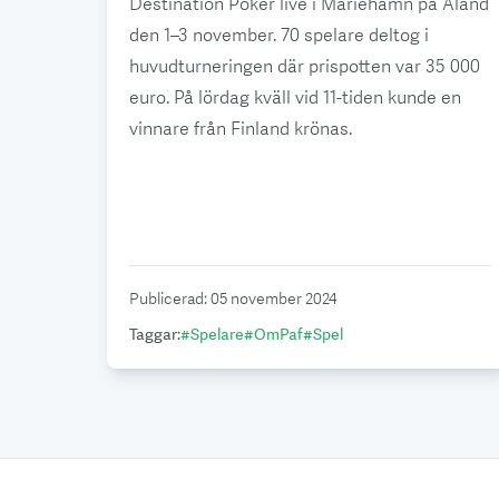
Destination Poker live i Mariehamn på Åland
den 1–3 november. 70 spelare deltog i
huvudturneringen där prispotten var 35 000
euro. På lördag kväll vid 11-tiden kunde en
vinnare från Finland krönas.
Publicerad
:
05 november 2024
Taggar
:
#
Spelare
#
OmPaf
#
Spel