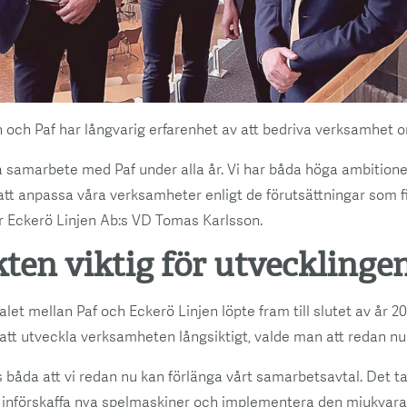
 och Paf har långvarig erfarenhet av att bedriva verksamhet 
bra samarbete med Paf under alla år. Vi har båda höga ambitione
att anpassa våra verksamheter enligt de förutsättningar som fi
r Eckerö Linjen Ab:s VD Tomas Karlsson.
ten viktig för utvecklinge
et mellan Paf och Eckerö Linjen löpte fram till slutet av år 20
 att utveckla verksamheten långsiktigt, valde man att redan nu 
s båda att vi redan nu kan förlänga vårt samarbetsavtal. Det tar 
att införskaffa nya spelmaskiner och implementera den mjukvara