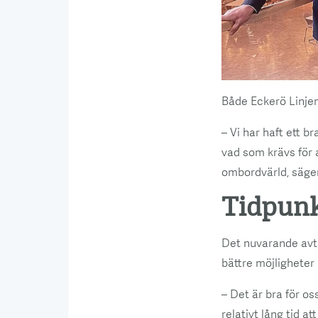
Både Eckerö Linjen
– Vi har haft ett 
vad som krävs för 
ombordvärld, säge
Tidpunk
Det nuvarande avtal
bättre möjligheter
– Det är bra för os
relativt lång tid 