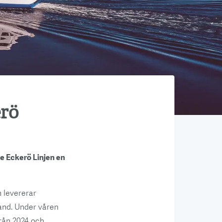
erö
ge Eckerö Linjen en
 levererar
land. Under våren
från 2024 och