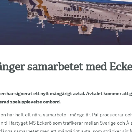
länger samarbetet med Eck
jen har signerat ett nytt mångårigt avtal. Avtalet kommer att 
terad spelupplevelse ombord.
jen har haft ett nära samarbete i många år. Paf producerar och
n till fartyget MS Eckerö som trafikerar mellan Sverige och Å
örlänga samarbetet med ett mångårigt avtal som sträcker sig 