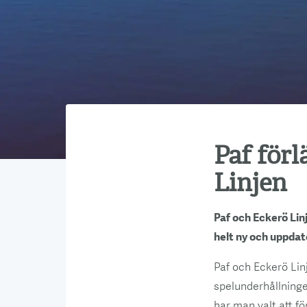
Paf för
Linjen
Paf och Eckerö Lin
helt ny och uppda
Paf och Eckerö Lin
spelunderhållninge
har man valt att f