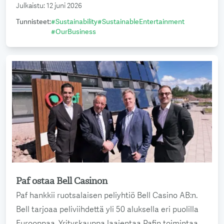
Julkaistu
:
12 juni 2026
Tunnisteet
:
#
Sustainability
#
SustainableEntertainment
#
OurBusiness
Paf ostaa Bell Casinon
Lue lisää
Paf hankkii ruotsalaisen peliyhtiö Bell Casino AB:n.
Bell tarjoaa peliviihdettä yli 50 aluksella eri puolilla
Eurooppaa. Yrityskauppa laajentaa Pafin toimintaa