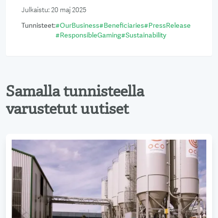
Julkaistu
:
20 maj 2025
Tunnisteet
:
#
OurBusiness
#
Beneficiaries
#
PressRelease
#
ResponsibleGaming
#
Sustainability
Samalla tunnisteella
varustetut uutiset