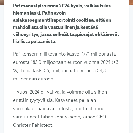
Paf menestyi vuonna 2024 hyvin, vaikka tulos
hieman laski. Pafin avoin
asiakassegmenttiraportointi osoittaa, että on
mahdollista olla vastuullinen ja kestävä
viihdeyritys, jossa selkeät tappiorajat ehkäisevät
liiallista pelaamista.
Paf-konsernin liikevaihto kasvoi 177,1 miljoonasta
eurosta 183,0 miljoonaan euroon vuonna 2024 (+3
%). Tulos laski 55,1 miljoonasta eurosta 54,3
miljoonaan euroon.
– Vuosi 2024 oli vahva, ja voimme olla siihen
erittäin tyytyväisiä. Kasvaneet pelialan
verotukset painavat tulosta, mutta olimme
varautuneet tähän kehitykseen, sanoo CEO
Christer Fahlstedt.