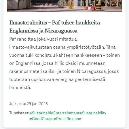
Ilmastorahoitus – Paf tukee hankkeita
Lue lisää
Englannissa ja Nicaraguassa
Paf rahoittaa joka vuosi mitattua
ilmastovaikutustaan osana ympäristötyötään. Tänä
vuonna tuki kohdistuu kahteen hankkeeseen – toinen
on Englannissa, jossa hiilidioksidi muunnetaan
rakennusmateriaaliksi, ja toinen Nicaraguassa, jossa
tuotetaan uusiutuvaa energiaa geotermisestä
lämmöstä.
Julkaistu
:
29 juni 2026
Tunnisteet
:
#
SustainableEntertainment
#
Sustainability
#
GoodCause
#
PressRelease