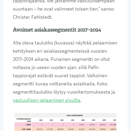
tappiorajaansa. Me jatkamme vastuullisempaan
suuntaan – he ovat valinneet toisen tien,” sanoo
Christer Fahlstedt.
Avoimet asiakassegmentit 2017–2024
Alla oleva taulukko (kuvassa) näyttää pelaamisen
kehityksen eri asiakassegmenteissä vuosien
2017–2024 aikana. Punainen segmentti on ollut
nollassa jo usean vuoden ajan, sillä Pafin
tappiorajat estävät suuret tappiot. Valkoinen
segmentti kuvaa voittaneita asiakkaita. Koko
segmenttitaulukko löytyy vuosikertomuksesta ja
vastuullisen pelaamisen sivuilta
.