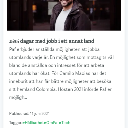
1535 dagar med jobb i ett annat land
Läs mer
Paf erbjuder anställda möjligheten att jobba
utomlands varje år. En möjlighet som mottagits väl
bland de anställda och intresset för att arbeta
utomlands har ökat. För Camilo Macias har det
inneburit att han får bättre möjligheter att besöka
sitt hemland Colombia. Hösten 2021 införde Paf en
möjligh...
Publicerad
:
11 juni 2024
Taggar
:
#
Hållbarhet
#
OmPaf
#
Tech