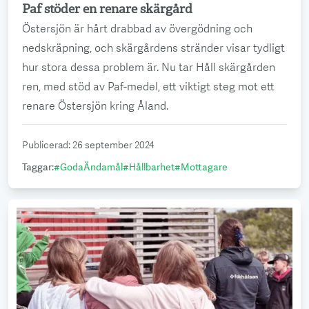
Paf stöder en renare skärgård
Läs mer
Östersjön är hårt drabbad av övergödning och
nedskräpning, och skärgårdens stränder visar tydligt
hur stora dessa problem är. Nu tar Håll skärgården
ren, med stöd av Paf-medel, ett viktigt steg mot ett
renare Östersjön kring Åland.
Publicerad
:
26 september 2024
Taggar
:
#
GodaÄndamål
#
Hållbarhet
#
Mottagare