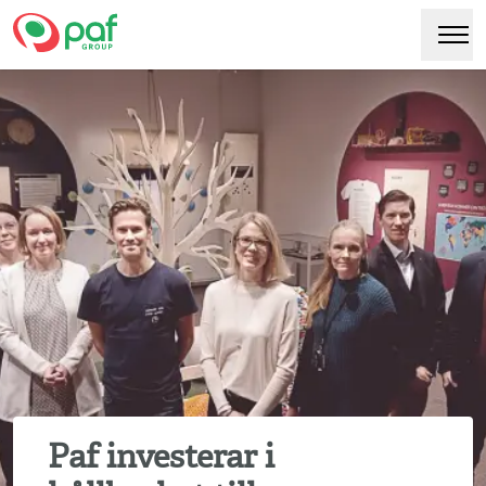
Paf
Hoppa
Växl
till
huvudinnehåll
Paf investerar i