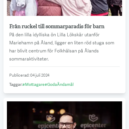
Från ruckel till sommarparadis för barn
Läs mer
På den lilla idylliska ön Lilla Lökskär utanför
Mariehamn på Åland, ligger en liten röd stuga som
har blivit centrum för Folkhälsan på Ålands
sommaraktiviteter.
Publicerad
:
04 juli 2024
Taggar
:
#
Mottagare
#
GodaÄndamål