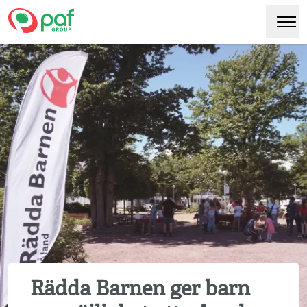
Paf
Hoppa
Växl
till
huvudinnehåll
Rädda Barnen ger barn