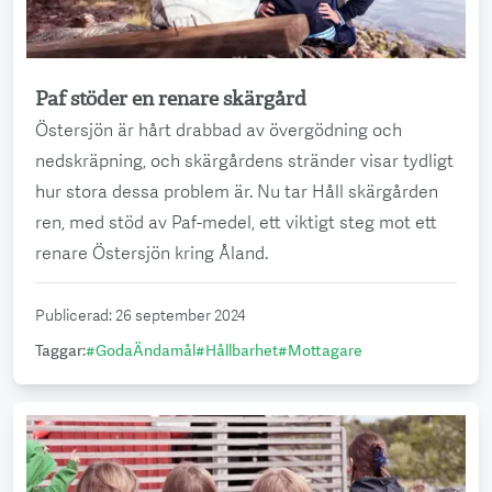
Paf stöder en renare skärgård
Läs mer
Östersjön är hårt drabbad av övergödning och
nedskräpning, och skärgårdens stränder visar tydligt
hur stora dessa problem är. Nu tar Håll skärgården
ren, med stöd av Paf-medel, ett viktigt steg mot ett
renare Östersjön kring Åland.
Publicerad
:
26 september 2024
Taggar
:
#
GodaÄndamål
#
Hållbarhet
#
Mottagare