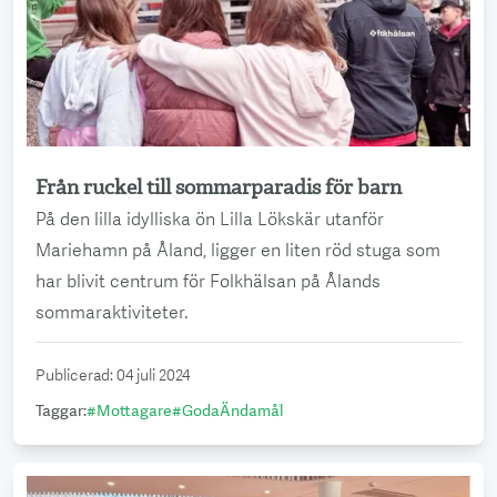
Från ruckel till sommarparadis för barn
Läs mer
På den lilla idylliska ön Lilla Lökskär utanför
Mariehamn på Åland, ligger en liten röd stuga som
har blivit centrum för Folkhälsan på Ålands
sommaraktiviteter.
Publicerad
:
04 juli 2024
Taggar
:
#
Mottagare
#
GodaÄndamål