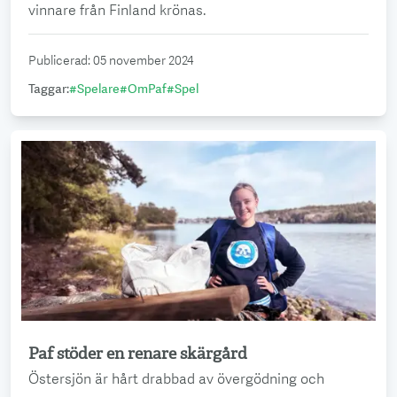
vinnare från Finland krönas.
Publicerad
:
05 november 2024
Taggar
:
#
Spelare
#
OmPaf
#
Spel
Paf stöder en renare skärgård
Läs mer
Östersjön är hårt drabbad av övergödning och