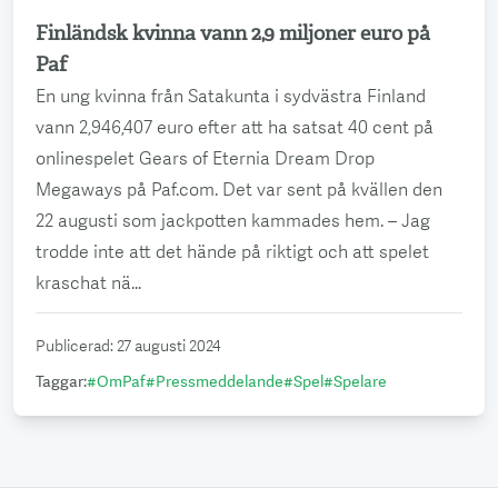
Finländsk kvinna vann 2,9 miljoner euro på
Läs mer
Paf
En ung kvinna från Satakunta i sydvästra Finland
vann 2,946,407 euro efter att ha satsat 40 cent på
onlinespelet Gears of Eternia Dream Drop
Megaways på Paf.com. Det var sent på kvällen den
22 augusti som jackpotten kammades hem. – Jag
trodde inte att det hände på riktigt och att spelet
kraschat nä...
Publicerad
:
27 augusti 2024
Taggar
:
#
OmPaf
#
Pressmeddelande
#
Spel
#
Spelare