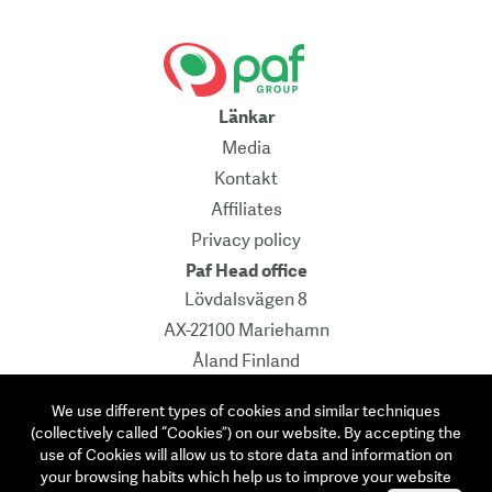
Länkar
Media
Kontakt
Affiliates
Privacy policy
Paf Head office
Lövdalsvägen 8
AX-22100 Mariehamn
Åland Finland
Pb 241
We use different types of cookies and similar techniques
Contact
(collectively called “Cookies”) on our website. By accepting the
info@paf.com
use of Cookies will allow us to store data and information on
your browsing habits which help us to improve your website
Instagram
Facebook
Linkedin
Twitter