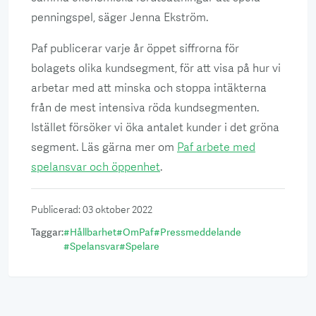
penningspel, säger Jenna Ekström.
Paf publicerar varje år öppet siffrorna för
bolagets olika kundsegment, för att visa på hur vi
arbetar med att minska och stoppa intäkterna
från de mest intensiva röda kundsegmenten.
Istället försöker vi öka antalet kunder i det gröna
segment. Läs gärna mer om
Paf arbete med
spelansvar och öppenhet
.
Publicerad
:
03 oktober 2022
Taggar
:
#
Hållbarhet
#
OmPaf
#
Pressmeddelande
#
Spelansvar
#
Spelare