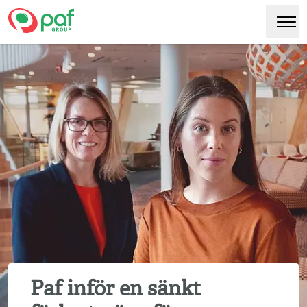
Paf
Hoppa
Växl
till
huvudinnehåll
Paf inför en sänkt